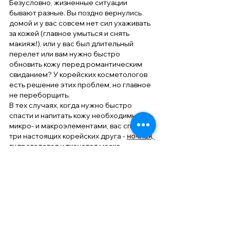
Безусловно, жизненные ситуации 
бывают разные. Вы поздно вернулись 
домой и у вас совсем нет сил ухаживать 
за кожей (главное умыться и снять 
макияж!), или у вас был длительный 
перелет или вам нужно быстро 
обновить кожу перед романтическим 
свиданием? У корейских косметологов 
есть решение этих проблем, но главное 
не переборщить.
В тех случаях, когда нужно быстро 
спасти и напитать кожу необходимыми 
микро- и макроэлементами, вас спасут 
три настоящих корейских друга -
ночная, 
гидрогелевая и тканевая маска.