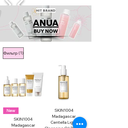
1/4
HIT BRAND
ANUA
BUY NOW
(1)
Фильтр
SKIN1004
New
Madagascar
SKIN1004
Centella Light
Madagascar