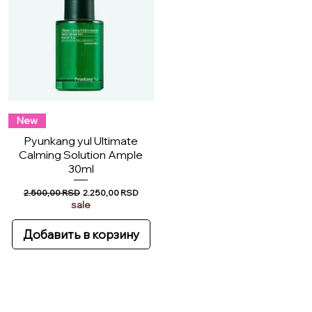
New
Pyunkang yul Ultimate
Calming Solution Ample
30ml
Обычная цена
Цена со скидкой
2.500,00 RSD
2.250,00 RSD
sale
Добавить в корзину