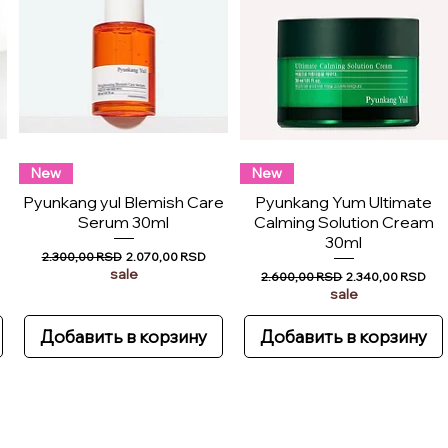
New
New
Pyunkang yul Blemish Care
Pyunkang Yum Ultimate
Serum 30ml
Calming Solution Cream
30ml
й
Обычная цена
Цена со скидкой
2.300,00 RSD
2.070,00 RSD
sale
Обычная цена
Цена со скидкой
2.600,00 RSD
2.340,00 RSD
sale
Добавить в корзину
Добавить в корзину