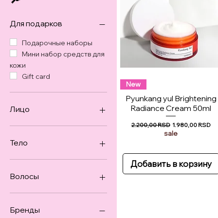
Для подарков
Подарочные наборы
Мини набор средств для
кожи
Gift card
New
Pyunkang yul Brightening
Radiance Cream 50ml
Лицо
Обычная цена
Цена со скидко
2.200,00 RSD
1.980,00 RSD
Гель для кожи лица и тела
sale
Гидрофильное масло
Тело
Крем для лица
Макияж
Гель для кожи лица и тела
Добавить в корзину
Маска гидрогель
Крем для рук
Волосы
Маски для лица
Средства для ног
Маска салфетка
Средства для волос
Мини набор средств для
Бренды