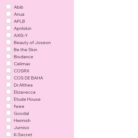
кожи
Eye Patches
Abib
Пенка/гель для
Anua
умывания
APLB
Подарочные наборы
Aprilskin
Скраб и пилинг
AXIS-Y
Sunscreen
Beauty of Joseon
Средства для глаз
Be the Skin
Средства для губ
Biodance
Сыворотка
Celimax
Тонер / мист
COSRX
Эмульсия
COS DE BAHA
Dr.Althea
Elizavecca
Etude House
fwee
Goodal
Heimish
Jumiso
K-Secret