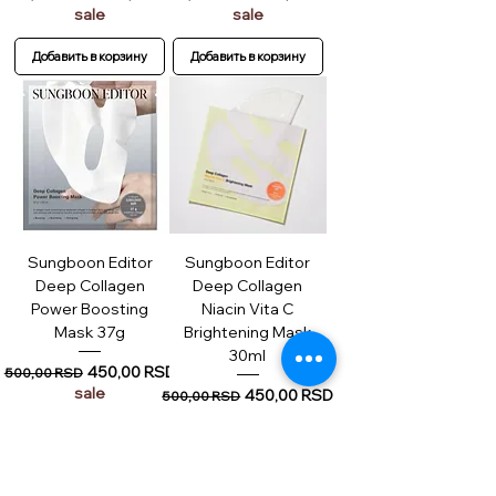
sale
sale
Добавить в корзину
Добавить в корзину
Sungboon Editor
Sungboon Editor
Deep Collagen
Deep Collagen
Power Boosting
Niacin Vita C
Mask 37g
Brightening Mask
30ml
Обычная цена
Цена со скидкой
450,00 RSD
500,00 RSD
sale
Обычная цена
Цена со скидкой
450,00 RSD
500,00 RSD
sale
Добавить в корзину
Добавить в корзину