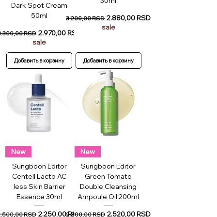
30ml
Dark Spot Cream
50ml
Обычная цена
Цена со скидкой
2.880,00 RSD
3.200,00 RSD
sale
Обычная цена
Цена со скидкой
2.970,00 RSD
3.300,00 RSD
sale
Добавить в корзину
Добавить в корзину
New
New
Sungboon Editor
Sungboon Editor
Centell Lacto AC
Green Tomato
less Skin Barrier
Double Cleansing
Essence 30ml
Ampoule Oil 200ml
Обычная цена
Цена со скидкой
Обычная цена
Цена со скидкой
2.250,00 RSD
2.520,00 RSD
2.500,00 RSD
2.800,00 RSD