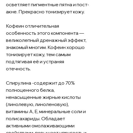
осветляет пигментные пятна и пост-
акне. Прекрасно тонизирует кожу.

Кофеин отличительная 
особенность этого компонента — 
великолепный дренажный эффект, 
знакомый многим. Кофеин хорошо 
тонизирует кожу, тем самым 
подтягивая её и устраняя 
отечность.

Спирулина -содержит до 70% 
полноценного белка, 
ненасыщенные жирные кислоты 
(линолевую, линоленовую), 
витамины А, Е, минеральные соли и 
полисахариды. Обладает 
активными омолаживающими 
свойствами, повышает упругость и 