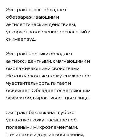
Экстракт агавы обладает 
обеззараживающим и 
антисептическим действием, 
ускоряет заживление воспалений и 
снимает зуд.

Экстракт черники обладает 
антиоксидантными, смягчающими и 
омолаживающими свойствами. 
Нежно увлажняет кожу, снижает ее 
чувствительность, питает и 
освежает. Обладает осветляющим 
эффектом, выравнивает цвет лица. 

Экстракт баклажана глубоко 
увлажняет кожу, насыщает её 
полезными микроэлементами. 
Лечит акне и другие воспаления, 