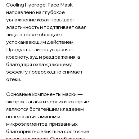
Cooling Hydrogel Face Mask 
направлено на глубокое 
увлажнение кожи, повышает 
эластичность и подтягивает овал 
лица, а также обладает 
успокаивающим действием. 
Продукт отлично устраняет 
красноту, зуд и раздражения, а 
благодаря охлаждающему 
эффекту превосходно снимает 
отеки.

Основные компоненты маски — 
экстракт агавы и черники, которые 
являются богатейшим кладезем 
полезных витамином и 
микроэлементов, призванных 
благоприятно влиять на состояние 
кожных покровов. Они обладают 