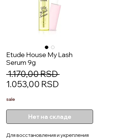
Etude House My Lash
Serum 9g
Обычная
 1.170,00 RSD 
Спеццена
цена
1.053,00 RSD
sale
Нет на складе
Для восстановления и укрепления