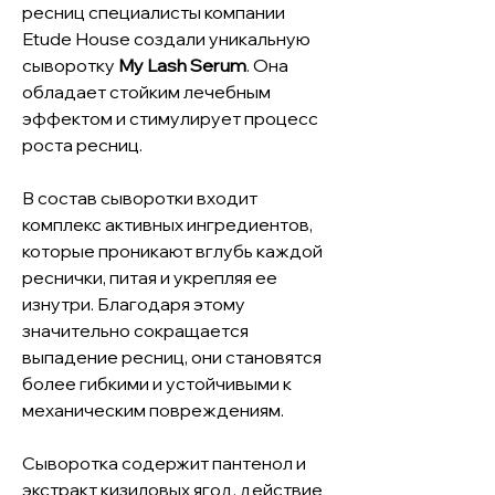
ресниц специалисты компании
Etude House создали уникальную
сыворотку
My Lash Serum
. Она
обладает стойким лечебным
эффектом и стимулирует процесс
роста ресниц.
В состав сыворотки входит
комплекс активных ингредиентов,
которые проникают вглубь каждой
реснички, питая и укрепляя ее
изнутри. Благодаря этому
значительно сокращается
выпадение ресниц, они становятся
более гибкими и устойчивыми к
механическим повреждениям.
Сыворотка содержит пантенол и
экстракт кизиловых ягод, действие