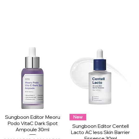
Sungboon Editor Meoru
New
Podo VitaC Dark Spot
Sungboon Editor Centell
Ampoule 30ml
Lacto AC less Skin Barrier
Essence 30ml