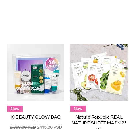
New
New
K-BEAUTY GLOW BAG
Nature Republic REAL
NATURE SHEET MASK 23
Обычная цена
Цена со скидкой
2.350,00 RSD
2.115,00 RSD
ml