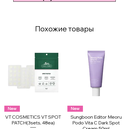
Похожие товары
New
New
VT COSMETICS VT SPOT
Sungboon Editor Meoru
PATCH(3sets, 48ea)
Podo Vita C Dark Spot
Cream 50ml