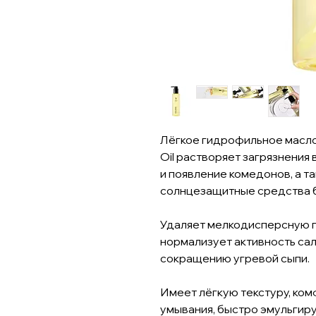
Лёгкое гидрофильное масло 
Oil растворяет загрязнения 
и появление комедонов, а т
солнцезащитные средства б
Удаляет мелкодисперсную п
нормализует активность са
сокращению угревой сыпи.
Имеет лёгкую текстуру, ко
умывания, быстро эмульгиру