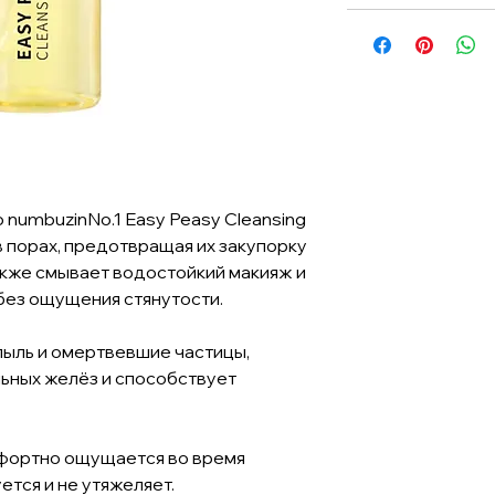
numbuzinNo.1 Easy Peasy Cleansing
в порах, предотвращая их закупорку
акже смывает водостойкий макияж и
ез ощущения стянутости.
ыль и омертвевшие частицы,
льных желёз и способствует
мфортно ощущается во время
ется и не утяжеляет.