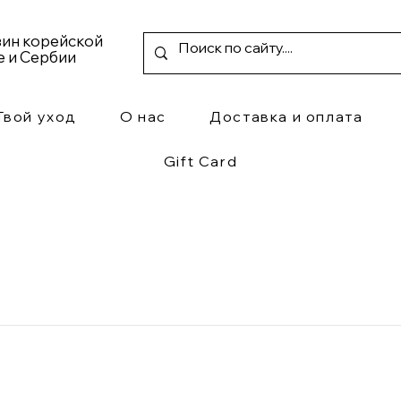
азин корейской
е и Сербии
Твой уход
О нас
Доставка и оплата
Gift Card