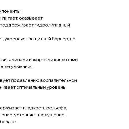
мпоненты:
 питает, оказывает
, поддерживает гидролипидный
, укрепляет защитный барьер, не
.
витаминами и жирными кислотами,
осле умывания.
твует подавлению воспалительной
рживает оптимальный уровень
держивает гладкость рельефа,
ление, устраняет шелушение,
баланс.