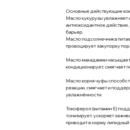
Основные действующие ко
Масло кукурузы увлажняет и
антиоксидантное действие
барьер.
Масло подсолнечника питает
провоцирует закупорку пор
Масло макадамии насыщает 
кондиционирует, смягчает п
Масло корня чуфы способс
реакции, смягчает и подде
увлажнённости.
Токоферол (витамин E) под
тонизирует, ускоряет зажив
приводит в норму липидный 