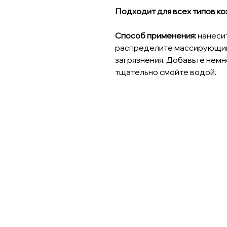
Подходит для всех типов ко
Способ применения:
нанесит
распределите массирующим
загрязнения. Добавьте немн
тщательно смойте водой.