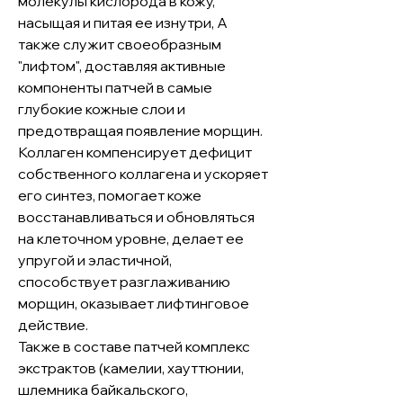
молекулы кислорода в кожу,
насыщая и питая ее изнутри, А
также служит своеобразным
"лифтом", доставляя активные
компоненты патчей в самые
глубокие кожные слои и
предотвращая появление морщин.
Коллаген компенсирует дефицит
собственного коллагена и ускоряет
его синтез, помогает коже
восстанавливаться и обновляться
на клеточном уровне, делает ее
упругой и эластичной,
способствует разглаживанию
морщин, оказывает лифтинговое
действие.
Также в составе патчей комплекс
экстрактов (камелии, хауттюнии,
шлемника байкальского,