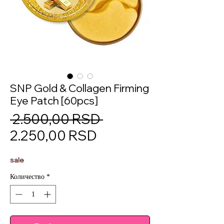
SNP Gold & Collagen Firming
Eye Patch [60pcs]
Обычная
 2.500,00 RSD 
Спеццена
цена
2.250,00 RSD
sale
Количество
*