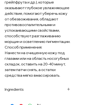
грейпфрута и др.), которые
оказывают глубокое увлажняющее
действие, помогают уберечь кожу
от обезвоживания, обладают
противовоспалительными и
успокаивающими свойствами,
способствуют разглаживанию
морщин и осветлению пигментации.
Способ применения:
Нанести на очищенную кожу под
глазами или на область носогубных
складок, оставить на 20-40 минут,
затем патчи снять, а остатки
средства мягко вмассировать.
Ingredients
Water • Glycerin • Calcium Chloride •
Ceratonia Siliqua Gum • Xanthan Gum •