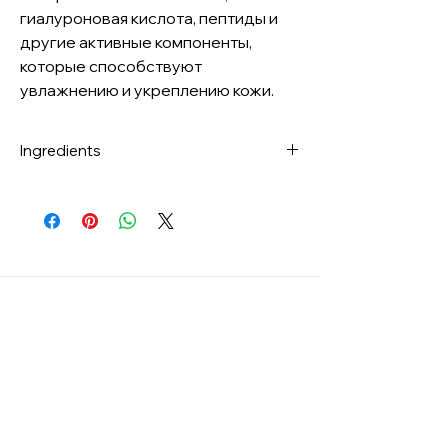
гиалуроновая кислота, пептиды и
другие активные компоненты,
которые способствуют
увлажнению и укреплению кожи.
Ingredients
Water, Butylene Glycol, Glycerin, Xylitol,
1,2-Hexanediol, Dipropylene Glycol,
Niacinamide, Alcohol, Trehalose, Xanthan
Gum, C12-13 Pareth-9, Carbomer,
Dipotassium Glycyrrhizate,
Tromethamine, Allantoin,
Polymethylsilsesquioxane, Sodium
Citrate, Ethylhexylglycerin, Adenosine,
Melia Azadirachta Leaf Extract, Melia
Azadirachta Flower Extract,
Styrene/Acrylates Copolymer, Disodium
EDTA, Solanum Lycopersicum (Tomato)
Fruit Extract, Gluconolactone, Hydrolyzed