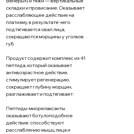
Венеры») и тяжи — вертикальные
складки и провисание. Оказывает
расслабляющее действие на
платизму, в результате чего
подтягивается овал лица,
сокращаются морщины у уголков
губ.
Продукт содержит комплекс из 41
пептида, который оказывает
антивозрастное действие,
стимулирует регенерацию,
сокращает глубину морщин,
разглаживает и подтягивает:
Пептиды-миорелаксанты
оказывают ботулоподобное
действие: способствуют
расслаблению мышц лица и