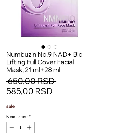
Numbuzin No.9 NAD+ Bio
Lifting Full Cover Facial
Mask, 21 ml+28 ml
Обычная
 650,00 RSD 
Спеццена
цена
585,00 RSD
sale
Количество
*