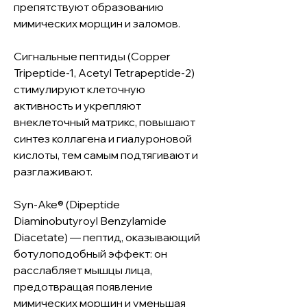
препятствуют образованию
мимических морщин и заломов.
Сигнальные пептиды (Copper
Tripeptide-1, Acetyl Tetrapeptide-2)
стимулируют клеточную
активность и укрепляют
внеклеточный матрикс, повышают
синтез коллагена и гиалуроновой
кислоты, тем самым подтягивают и
разглаживают.
Syn-Ake® (Dipeptide
Diaminobutyroyl Benzylamide
Diacetate) — пептид, оказывающий
ботулоподобный эффект: он
расслабляет мышцы лица,
предотвращая появление
мимических морщин и уменьшая