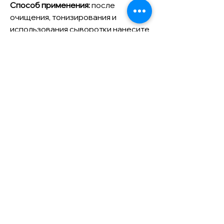
Способ применения:
после
очищения, тонизирования и
использования сыворотки нанесите
маску на лицо и шею, натяните и
зафиксируйте на ушах. Снимите
спустя 20-50 минут, дайте
впитаться остаткам эссенции. При
необходимости завершите
процедуру ухода нанесением
крема.