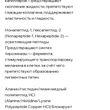
капилляров. Предотвращают
скопление жидкости, препятствуют
гликации коллагена, поддерживают
эластичность и гладкость.
Нонапептид-1, гексапептид-2
(Nonapeptide-1, Hexapeptide-2) —
осветляющие пептиды.
Предотвращают синтез
тирозиназы — фермента,
стимулирующего транспортировку
меланина в клетки, за счёт чего
препятствуют образованию
пигментных пятен.
Аланин/гистидин/лизин медный
полипептид HCl
(Alanine/Histidine/Lysine
Polypeptide Copper HCl) блокирует