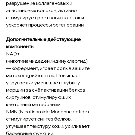
разрушение коллагеновых и
эластиновых волокон, активно
стимулирует рост новых клеток и
ускоряет процессы регенерации.
Дополнительные действующие
компоненты:
NAD+
(никотинамидадениндинуклеотид)
— кофермент, играет роль в защите
митохондрий клеток. Повышает
упругость и уменьшает глубину
морщин за счёт активации белков
сиртуинов, стимулирующих
клеточный метаболизм.
NMN (Nicotinamide Mononucleotide)
стимулирует синтез белков,
улучшает текстуру кожи, усиливает
барьерные функции.